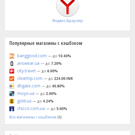
Яндекс.Браузер
Популярные магазины с кэшбэком
banggood.com
— до
10.40%
answear.ua
— до
7.20%
city.travel
— до
6.00%
cleartrip.com
— до
224.00 INR
dhgate.com
— до
40.80%
moyo.ua
— до
2.00%
gold.ua
— до
4.24%
chicco.com.ua
— до
5.60%
Все магазины с кэшбэком
(8)