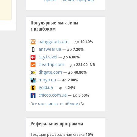
Популярные магазины
с кэшбэком
banggood.com
— до
10.40%
answear.ua
— до
7.20%
city.travel
— до
6.00%
cleartrip.com
— до
224.00 INR
dhgate.com
— до
40.80%
moyo.ua
— до
2.00%
gold.ua
— до
4.24%
chicco.com.ua
— до
5.60%
Все магазины с кэшбэком
(8)
Реферальная программа
Текущая реферальная ставка
15%