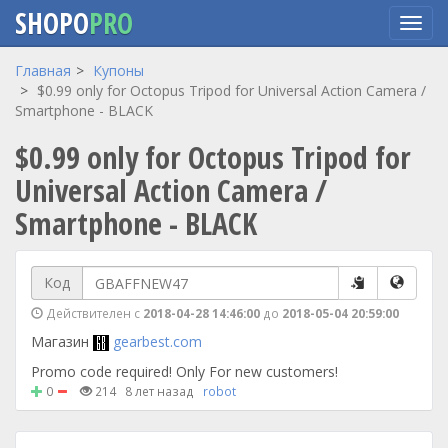
SHOPO
PRO
Перейти
Главная
Купоны
к
$0.99 only for Octopus Tripod for Universal Action Camera /
основному
Smartphone - BLACK
содержанию
$0.99 only for Octopus Tripod for
Universal Action Camera /
Smartphone - BLACK
Код
Действителен с
2018-04-28 14:46:00
до
2018-05-04 20:59:00
Магазин
gearbest.com
Promo code required! Only For new customers!
0
214
8 лет назад
robot