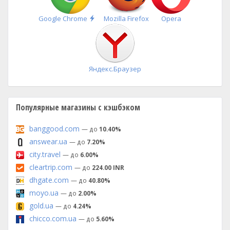
Быстрая
Google Chrome
Mozilla Firefox
Opera
установка
Яндекс.Браузер
Популярные магазины с кэшбэком
banggood.com
— до
10.40%
answear.ua
— до
7.20%
city.travel
— до
6.00%
cleartrip.com
— до
224.00 INR
dhgate.com
— до
40.80%
moyo.ua
— до
2.00%
gold.ua
— до
4.24%
chicco.com.ua
— до
5.60%