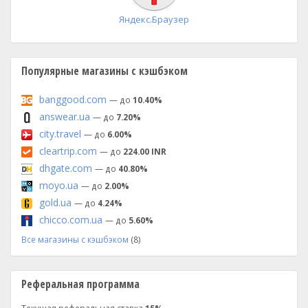
Яндекс.Браузер
Популярные магазины с кэшбэком
banggood.com
— до
10.40%
answear.ua
— до
7.20%
city.travel
— до
6.00%
cleartrip.com
— до
224.00 INR
dhgate.com
— до
40.80%
moyo.ua
— до
2.00%
gold.ua
— до
4.24%
chicco.com.ua
— до
5.60%
Все магазины с кэшбэком
(8)
Реферальная программа