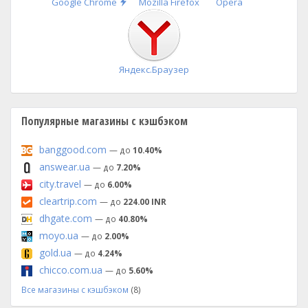
Быстрая
Google Chrome
Mozilla Firefox
Opera
установка
Яндекс.Браузер
Популярные магазины с кэшбэком
banggood.com
— до
10.40%
answear.ua
— до
7.20%
city.travel
— до
6.00%
cleartrip.com
— до
224.00 INR
dhgate.com
— до
40.80%
moyo.ua
— до
2.00%
gold.ua
— до
4.24%
chicco.com.ua
— до
5.60%
Все магазины с кэшбэком
(8)