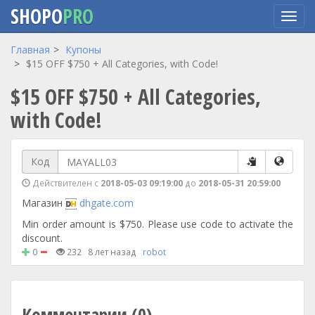
SHOPO
PRO
Перейти
Главная
Купоны
к
$15 OFF $750 + All Categories, with Code!
основному
$15 OFF $750 + All Categories,
содержанию
with Code!
Код
Действителен с
2018-05-03 09:19:00
до
2018-05-31 20:59:00
Магазин
dhgate.com
Min order amount is $750. Please use code to activate the
discount.
0
232
8 лет назад
robot