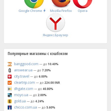
Быстрая
Google Chrome
Mozilla Firefox
Opera
установка
Яндекс.Браузер
Популярные магазины с кэшбэком
banggood.com
— до
10.40%
answear.ua
— до
7.20%
city.travel
— до
6.00%
cleartrip.com
— до
224.00 INR
dhgate.com
— до
40.80%
moyo.ua
— до
2.00%
gold.ua
— до
4.24%
chicco.com.ua
— до
5.60%