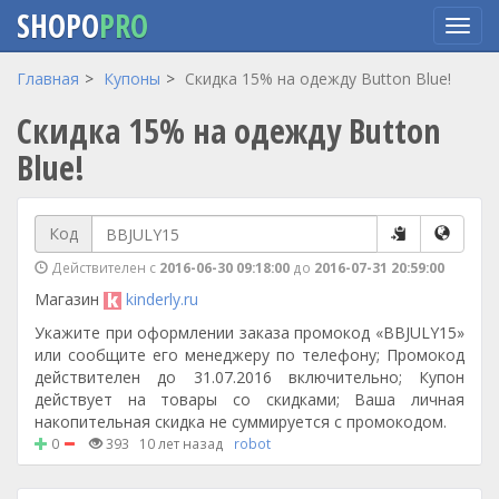
SHOPO
PRO
Перейти
Главная
Купоны
Скидка 15% на одежду Button Blue!
к
Скидка 15% на одежду Button
основному
содержанию
Blue!
Код
Действителен с
2016-06-30 09:18:00
до
2016-07-31 20:59:00
Магазин
kinderly.ru
Укажите при оформлении заказа промокод «BBJULY15»
или сообщите его менеджеру по телефону; Промокод
действителен до 31.07.2016 включительно; Купон
действует на товары со скидками; Ваша личная
накопительная скидка не суммируется с промокодом.
0
393
10 лет назад
robot