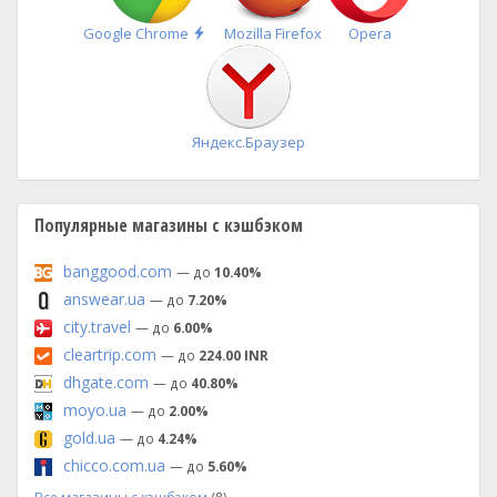
Быстрая
Google Chrome
Mozilla Firefox
Opera
установка
Яндекс.Браузер
Популярные магазины с кэшбэком
banggood.com
— до
10.40%
answear.ua
— до
7.20%
city.travel
— до
6.00%
cleartrip.com
— до
224.00 INR
dhgate.com
— до
40.80%
moyo.ua
— до
2.00%
gold.ua
— до
4.24%
chicco.com.ua
— до
5.60%