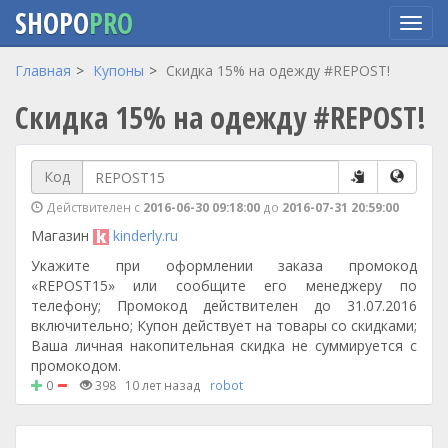
SHOPO
PRO
Перейти
Главная
Купоны
Скидка 15% на одежду #REPOST!
к
Скидка 15% на одежду #REPOST!
основному
содержанию
Код
Действителен с
2016-06-30 09:18:00
до
2016-07-31 20:59:00
Магазин
kinderly.ru
Укажите при оформлении заказа промокод
«REPOST15» или сообщите его менеджеру по
телефону; Промокод действителен до 31.07.2016
включительно; Купон действует на товары со скидками;
Ваша личная накопительная скидка не суммируется с
промокодом.
0
398
10 лет назад
robot