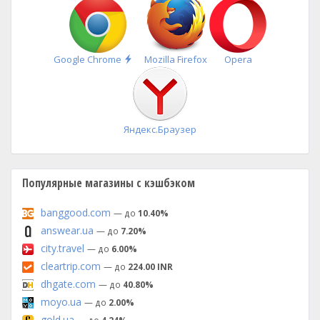
Быстрая
Google Chrome
Mozilla Firefox
Opera
установка
Яндекс.Браузер
Популярные магазины с кэшбэком
banggood.com
— до
10.40%
answear.ua
— до
7.20%
city.travel
— до
6.00%
cleartrip.com
— до
224.00 INR
dhgate.com
— до
40.80%
moyo.ua
— до
2.00%
gold.ua