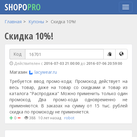
SHOPO
PRO
Перейти
Главная
Купоны
Скидка 10%!
к
Скидка 10%!
основному
содержанию
Код
Действителен с
2016-07-03 21:00:00
до
2016-07-06 20:59:00
Магазин
lacywear.ru
Требуется ввод промо-кода; Промокод действует на
весь товар, даже на товар со скидками и товар из
каталога "Распродажа" Можно применить только один
промокод. Два промо-кода одновременно не
применяются. В заказах на сумму от 15 тыс. рублей
скидка по промокоду не применяется.
0
388
10 лет назад
robot