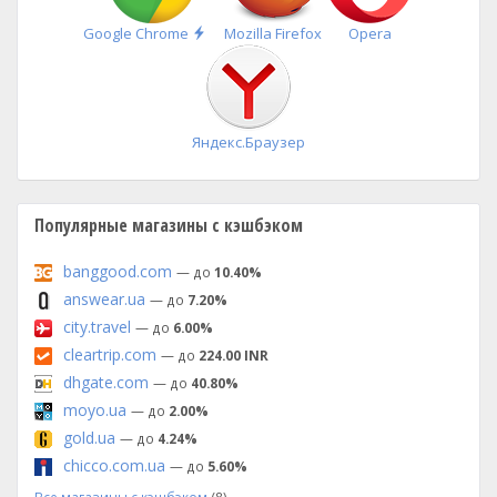
Быстрая
Google Chrome
Mozilla Firefox
Opera
установка
Яндекс.Браузер
Популярные магазины с кэшбэком
banggood.com
— до
10.40%
answear.ua
— до
7.20%
city.travel
— до
6.00%
cleartrip.com
— до
224.00 INR
dhgate.com
— до
40.80%
moyo.ua
— до
2.00%
gold.ua
— до
4.24%
chicco.com.ua
— до
5.60%