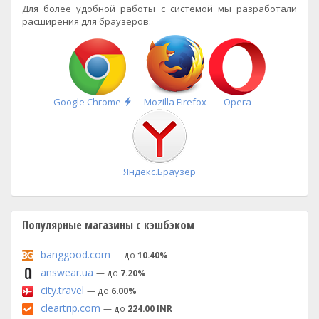
Для более удобной работы с системой мы разработали
расширения для браузеров:
Быстрая
Google Chrome
Mozilla Firefox
Opera
установка
Яндекс.Браузер
Популярные магазины с кэшбэком
banggood.com
— до
10.40%
answear.ua
— до
7.20%
city.travel
— до
6.00%
cleartrip.com
— до
224.00 INR