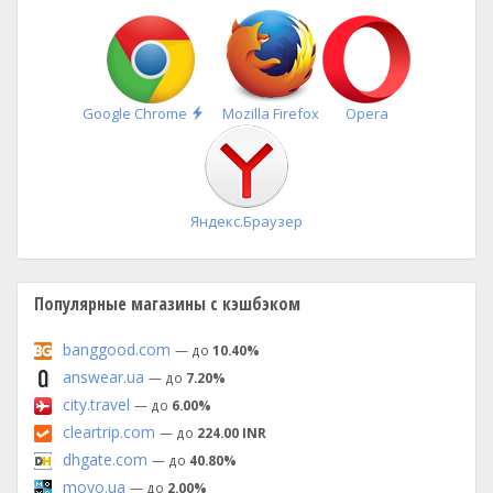
Быстрая
Google Chrome
Mozilla Firefox
Opera
установка
Яндекс.Браузер
Популярные магазины с кэшбэком
banggood.com
— до
10.40%
answear.ua
— до
7.20%
city.travel
— до
6.00%
cleartrip.com
— до
224.00 INR
dhgate.com
— до
40.80%
moyo.ua
— до
2.00%