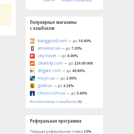
Популярные магазины
с кэшбэком
banggood.com
— до
10.40%
answear.ua
— до
7.20%
city.travel
— до
6.00%
cleartrip.com
— до
224.00 INR
dhgate.com
— до
40.80%
moyo.ua
— до
2.00%
gold.ua
— до
4.24%
chicco.com.ua
— до
5.60%
Все магазины с кэшбэком
(8)
Реферальная программа
Текущая реферальная ставка
15%