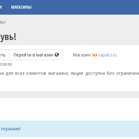
И
МАГАЗИНЫ
вь!
увь!
ать
Перейти в магазин
Магазин
sapato.ru
0:59:00
на для всех клиентов магазина; Акция доступна без ограничен
 первыми!