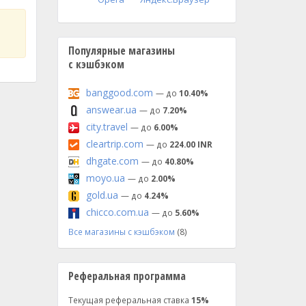
Популярные магазины
с кэшбэком
banggood.com
— до
10.40%
answear.ua
— до
7.20%
city.travel
— до
6.00%
cleartrip.com
— до
224.00 INR
dhgate.com
— до
40.80%
moyo.ua
— до
2.00%
gold.ua
— до
4.24%
chicco.com.ua
— до
5.60%
Все магазины с кэшбэком
(8)
Реферальная программа
Текущая реферальная ставка
15%