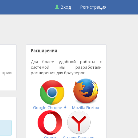
Вход
Регистрация
Расширения
Для более удобной работы с
системой мы разработали
гории
расширения для браузеров:
Быстрая
Google Chrome
Mozilla Firefox
установка
Opera
Яндекс.Браузер