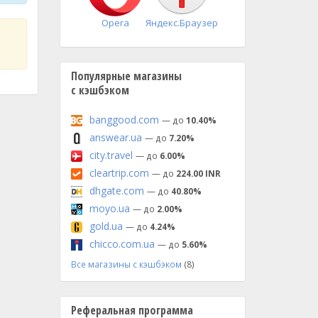
Opera
Яндекс.Браузер
Популярные магазины
с кэшбэком
banggood.com
— до
10.40%
answear.ua
— до
7.20%
city.travel
— до
6.00%
cleartrip.com
— до
224.00 INR
dhgate.com
— до
40.80%
moyo.ua
— до
2.00%
gold.ua
— до
4.24%
chicco.com.ua
— до
5.60%
Все магазины с кэшбэком
(8)
Реферальная программа