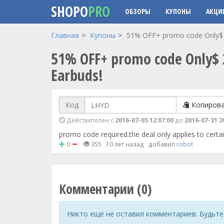
SHOPO
PRO
ОБЗОРЫ
КУПОНЫ
АКЦИ
Перейти к основному содержанию
Главная
Купоны
51% OFF+ promo code Only$ 26
51% OFF+ promo code Only$ 26
Earbuds!
Код
Копиров
Действителен с
2016-07-05 12:07:00
до
2016-07-31 2
promo code required.the deal only applies to certa
0
355
10 лет назад
добавил
robot
Комментарии (0)
Никто ещё не оставил комментариев. Будьте