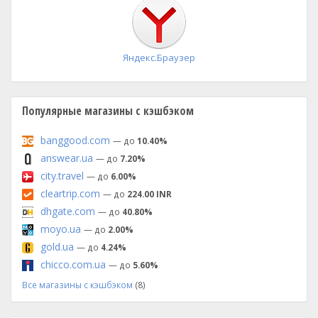
установка
Яндекс.Браузер
Популярные магазины с кэшбэком
banggood.com
— до
10.40%
answear.ua
— до
7.20%
city.travel
— до
6.00%
cleartrip.com
— до
224.00 INR
dhgate.com
— до
40.80%
moyo.ua
— до
2.00%
gold.ua
— до
4.24%
chicco.com.ua
— до
5.60%
Все магазины с кэшбэком
(8)