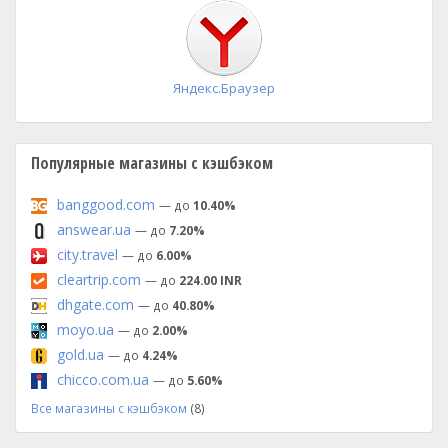
установка
Яндекс.Браузер
Популярные магазины с кэшбэком
banggood.com
— до
10.40%
answear.ua
— до
7.20%
city.travel
— до
6.00%
cleartrip.com
— до
224.00 INR
dhgate.com
— до
40.80%
moyo.ua
— до
2.00%
gold.ua
— до
4.24%
chicco.com.ua
— до
5.60%
Все магазины с кэшбэком
(8)