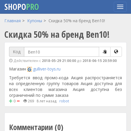
SHOPO
PRO
Перейти
Главная
Купоны
Скидка 50% на бренд Ben10!
к
Скидка 50% на бренд Ben10!
основному
содержанию
Код
Действителен с
2018-05-29 21:00:00
до
2018-06-15 20:59:00
Магазин
gulliver-toys.ru
Требуется ввод промо-кода Акция распространяется
на определенную группу товаров Акция доступна для
всех клиентов магазина Акция доступна без
ограничений по сумме заказа
0
269
8 лет назад
robot
Комментарии (0)