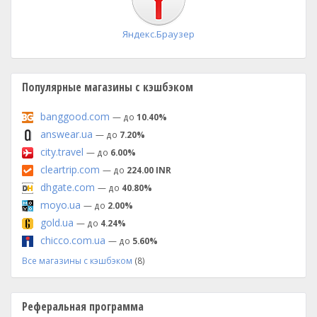
Яндекс.Браузер
Популярные магазины с кэшбэком
banggood.com
— до
10.40%
answear.ua
— до
7.20%
city.travel
— до
6.00%
cleartrip.com
— до
224.00 INR
dhgate.com
— до
40.80%
moyo.ua
— до
2.00%
gold.ua
— до
4.24%
chicco.com.ua
— до
5.60%
Все магазины с кэшбэком
(8)
Реферальная программа