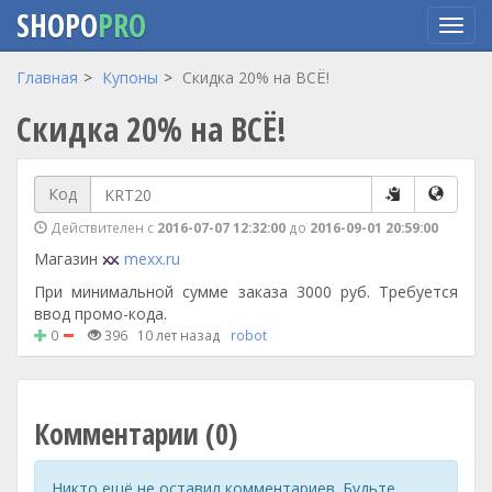
SHOPO
PRO
Перейти
Главная
Купоны
Скидка 20% на ВСЁ!
к
Скидка 20% на ВСЁ!
основному
содержанию
Код
Действителен с
2016-07-07 12:32:00
до
2016-09-01 20:59:00
Магазин
mexx.ru
При минимальной сумме заказа 3000 руб. Требуется
ввод промо-кода.
0
396
10 лет назад
robot
Комментарии (0)
Никто ещё не оставил комментариев. Будьте