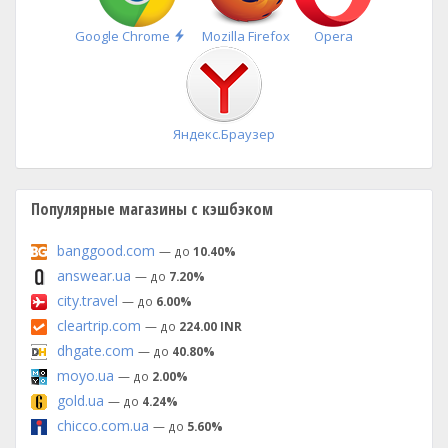
Быстрая
Google Chrome
Mozilla Firefox
Opera
установка
Яндекс.Браузер
Популярные магазины с кэшбэком
banggood.com
— до
10.40%
answear.ua
— до
7.20%
city.travel
— до
6.00%
cleartrip.com
— до
224.00 INR
dhgate.com
— до
40.80%
moyo.ua
— до
2.00%
gold.ua
— до
4.24%
chicco.com.ua
— до
5.60%