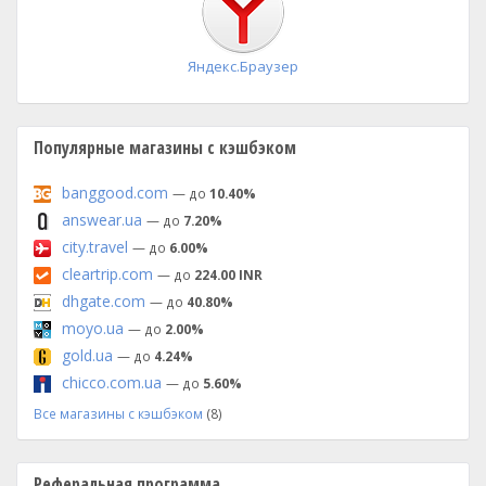
Яндекс.Браузер
Популярные магазины с кэшбэком
banggood.com
— до
10.40%
answear.ua
— до
7.20%
city.travel
— до
6.00%
cleartrip.com
— до
224.00 INR
dhgate.com
— до
40.80%
moyo.ua
— до
2.00%
gold.ua
— до
4.24%
chicco.com.ua
— до
5.60%
Все магазины с кэшбэком
(8)
Реферальная программа