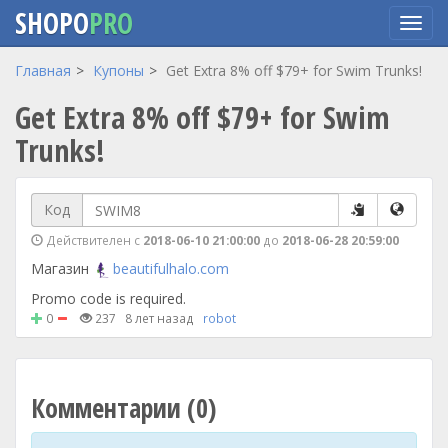
SHOPO
PRO
Перейти
Главная
Купоны
Get Extra 8% off $79+ for Swim Trunks!
к
Get Extra 8% off $79+ for Swim
основному
содержанию
Trunks!
Код
Действителен с
2018-06-10 21:00:00
до
2018-06-28 20:59:00
Магазин
beautifulhalo.com
Promo code is required.
0
237
8 лет назад
robot
Комментарии (0)