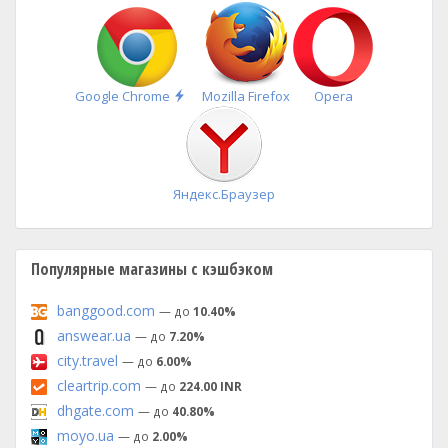
Быстрая
Google Chrome
Mozilla Firefox
Opera
установка
Яндекс.Браузер
Популярные магазины с кэшбэком
banggood.com
— до
10.40%
answear.ua
— до
7.20%
city.travel
— до
6.00%
cleartrip.com
— до
224.00 INR
dhgate.com
— до
40.80%
moyo.ua
— до
2.00%