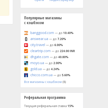
Популярные магазины
с кэшбэком
banggood.com
— до
10.40%
answear.ua
— до
7.20%
city.travel
— до
6.00%
cleartrip.com
— до
224.00 INR
dhgate.com
— до
40.80%
moyo.ua
— до
2.00%
gold.ua
— до
4.24%
chicco.com.ua
— до
5.60%
Все магазины с кэшбэком
(8)
Реферальная программа
Текущая реферальная ставка
15%