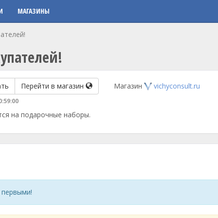
И
МАГАЗИНЫ
ателей!
упателей!
ать
Перейти в магазин
Магазин
vichyconsult.ru
0:59:00
тся на подарочные наборы.
 первыми!