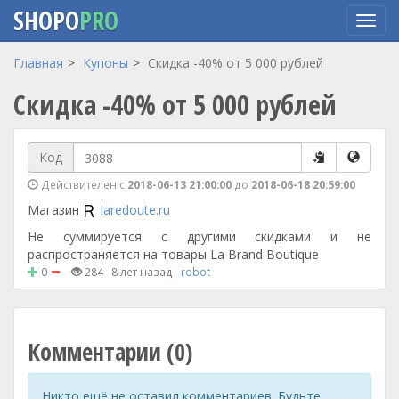
SHOPO
PRO
Перейти
Главная
Купоны
Скидка -40% от 5 000 рублей
к
Скидка -40% от 5 000 рублей
основному
содержанию
Код
Действителен с
2018-06-13 21:00:00
до
2018-06-18 20:59:00
Магазин
laredoute.ru
Не суммируется с другими скидками и не
распространяется на товары La Brand Boutique
0
284
8 лет назад
robot
Комментарии (0)
Никто ещё не оставил комментариев. Будьте