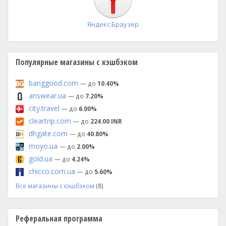
Яндекс.Браузер
Популярные магазины с кэшбэком
banggood.com
— до
10.40%
answear.ua
— до
7.20%
city.travel
— до
6.00%
cleartrip.com
— до
224.00 INR
dhgate.com
— до
40.80%
moyo.ua
— до
2.00%
gold.ua
— до
4.24%
chicco.com.ua
— до
5.60%
Все магазины с кэшбэком
(8)
Реферальная программа