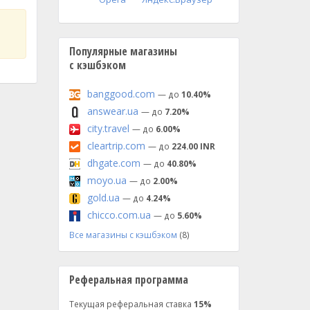
Популярные магазины
с кэшбэком
banggood.com
— до
10.40%
answear.ua
— до
7.20%
city.travel
— до
6.00%
cleartrip.com
— до
224.00 INR
dhgate.com
— до
40.80%
moyo.ua
— до
2.00%
gold.ua
— до
4.24%
chicco.com.ua
— до
5.60%
Все магазины с кэшбэком
(8)
Реферальная программа
Текущая реферальная ставка
15%