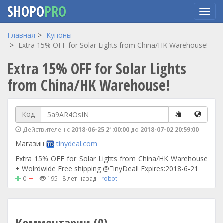
SHOPO
PRO
Перейти
Главная
Купоны
к
Extra 15% OFF for Solar Lights from China/HK Warehouse!
основному
Extra 15% OFF for Solar Lights
содержанию
from China/HK Warehouse!
Код
Действителен с
2018-06-25 21:00:00
до
2018-07-02 20:59:00
Магазин
tinydeal.com
Extra 15% OFF for Solar Lights from China/HK Warehouse
+ Wolrdwide Free shipping @TinyDeal! Expires:2018-6-21
0
195
8 лет назад
robot