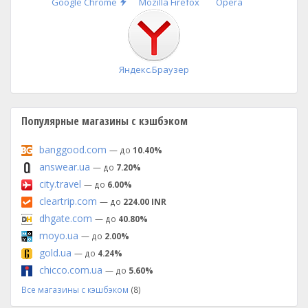
Быстрая
Google Chrome
Mozilla Firefox
Opera
установка
Яндекс.Браузер
Популярные магазины с кэшбэком
banggood.com
— до
10.40%
answear.ua
— до
7.20%
city.travel
— до
6.00%
cleartrip.com
— до
224.00 INR
dhgate.com
— до
40.80%
moyo.ua
— до
2.00%
gold.ua
— до
4.24%
chicco.com.ua
— до
5.60%
Все магазины с кэшбэком
(8)