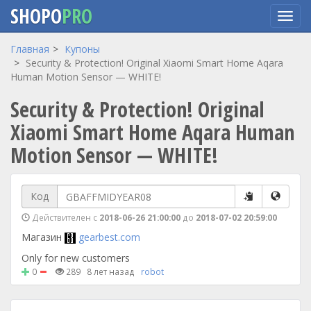
SHOPO
PRO
Перейти
Главная
Купоны
к
Security & Protection! Original Xiaomi Smart Home Aqara
основному
Human Motion Sensor — WHITE!
содержанию
Security & Protection! Original
Xiaomi Smart Home Aqara Human
Motion Sensor — WHITE!
Код
Действителен с
2018-06-26 21:00:00
до
2018-07-02 20:59:00
Магазин
gearbest.com
Only for new customers
0
289
8 лет назад
robot