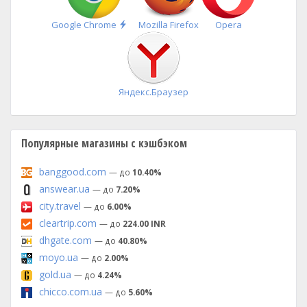
Быстрая
Google Chrome
Mozilla Firefox
Opera
установка
Яндекс.Браузер
Популярные магазины с кэшбэком
banggood.com
— до
10.40%
answear.ua
— до
7.20%
city.travel
— до
6.00%
cleartrip.com
— до
224.00 INR
dhgate.com
— до
40.80%
moyo.ua
— до
2.00%
gold.ua
— до
4.24%
chicco.com.ua
— до
5.60%