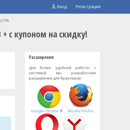
Вход
Регистрация
ка27%
B + с купоном на скидку!
Расширения
Для более удобной работы с
системой мы разработали
расширения для браузеров:
Быстрая
Google Chrome
Mozilla Firefox
установка