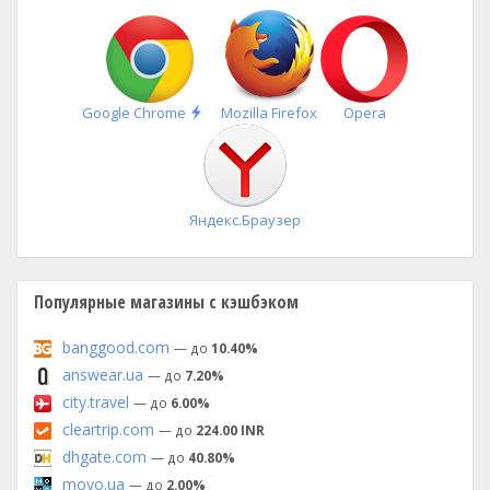
Быстрая
Google Chrome
Mozilla Firefox
Opera
установка
Яндекс.Браузер
Популярные магазины с кэшбэком
banggood.com
— до
10.40%
answear.ua
— до
7.20%
city.travel
— до
6.00%
cleartrip.com
— до
224.00 INR
dhgate.com
— до
40.80%
moyo.ua
— до
2.00%