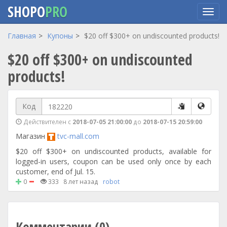
SHOPO
PRO
Перейти
Главная
Купоны
$20 off $300+ on undiscounted products!
к
$20 off $300+ on undiscounted
основному
содержанию
products!
Код
Действителен с
2018-07-05 21:00:00
до
2018-07-15 20:59:00
Магазин
tvc-mall.com
$20 off $300+ on undiscounted products, available for
logged-in users, coupon can be used only once by each
customer, end of Jul. 15.
0
333
8 лет назад
robot