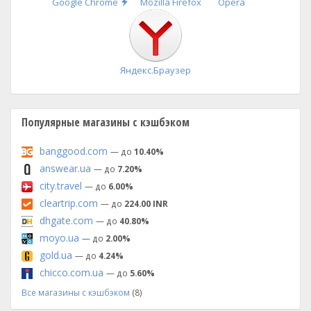
Быстрая
Google Chrome
Mozilla Firefox
Opera
установка
Яндекс.Браузер
Популярные магазины с кэшбэком
banggood.com
— до
10.40%
answear.ua
— до
7.20%
city.travel
— до
6.00%
cleartrip.com
— до
224.00 INR
dhgate.com
— до
40.80%
moyo.ua
— до
2.00%
gold.ua
— до
4.24%
chicco.com.ua
— до
5.60%
Все магазины с кэшбэком
(8)