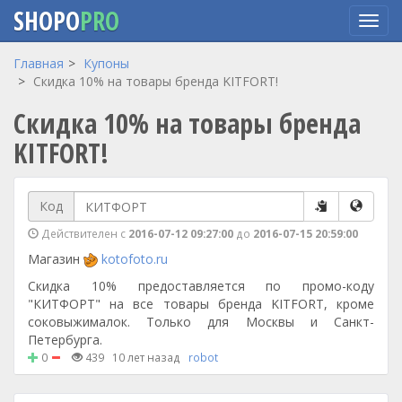
SHOPO
PRO
Перейти
Главная
Купоны
к
Скидка 10% на товары бренда KITFORT!
основному
Скидка 10% на товары бренда
содержанию
KITFORT!
Код
Действителен с
2016-07-12 09:27:00
до
2016-07-15 20:59:00
Магазин
kotofoto.ru
Скидка 10% предоставляется по промо-коду
"КИТФОРТ" на все товары бренда KITFORT, кроме
соковыжималок. Только для Москвы и Санкт-
Петербурга.
0
439
10 лет назад
robot