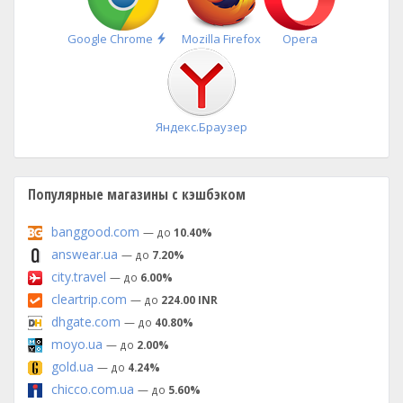
Быстрая
Google Chrome
Mozilla Firefox
Opera
установка
Яндекс.Браузер
Популярные магазины с кэшбэком
banggood.com
— до
10.40%
answear.ua
— до
7.20%
city.travel
— до
6.00%
cleartrip.com
— до
224.00 INR
dhgate.com
— до
40.80%
moyo.ua
— до
2.00%
gold.ua
— до
4.24%
chicco.com.ua
— до
5.60%