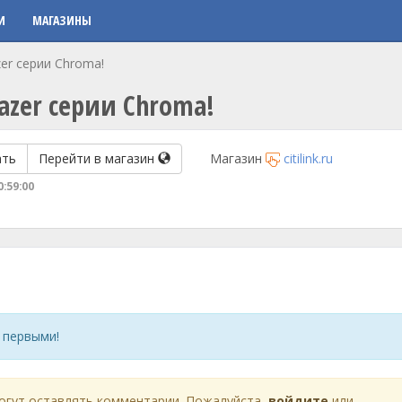
И
МАГАЗИНЫ
er серии Chroma!
azer серии Chroma!
ать
Перейти в магазин
Магазин
citilink.ru
0:59:00
 первыми!
огут оставлять комментарии. Пожалуйста,
войдите
или