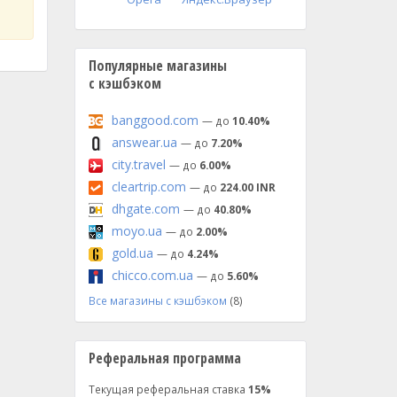
Популярные магазины
с кэшбэком
banggood.com
— до
10.40%
answear.ua
— до
7.20%
city.travel
— до
6.00%
cleartrip.com
— до
224.00 INR
dhgate.com
— до
40.80%
moyo.ua
— до
2.00%
gold.ua
— до
4.24%
chicco.com.ua
— до
5.60%
Все магазины с кэшбэком
(8)
Реферальная программа
Текущая реферальная ставка
15%