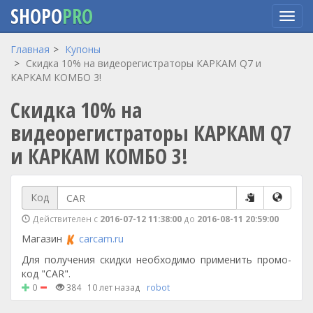
SHOPO
PRO
Перейти
Главная
Купоны
к
Скидка 10% на видеорегистраторы КАРКАМ Q7 и
основному
КАРКАМ КОМБО 3!
содержанию
Скидка 10% на
видеорегистраторы КАРКАМ Q7
и КАРКАМ КОМБО 3!
Код
Действителен с
2016-07-12 11:38:00
до
2016-08-11 20:59:00
Магазин
carcam.ru
Для получения скидки необходимо применить промо-
код "CAR".
0
384
10 лет назад
robot