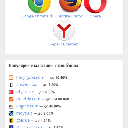
Быстрая
Google Chrome
Mozilla Firefox
Opera
установка
Яндекс.Браузер
Популярные магазины с кэшбэком
banggood.com
— до
10.40%
answear.ua
— до
7.20%
city.travel
— до
6.00%
cleartrip.com
— до
224.00 INR
dhgate.com
— до
40.80%
moyo.ua
— до
2.00%
gold.ua
— до
4.24%
chicco.com.ua
— до
5.60%