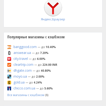
установка
Яндекс.Браузер
Популярные магазины с кэшбэком
banggood.com
— до
10.40%
answear.ua
— до
7.20%
city.travel
— до
6.00%
cleartrip.com
— до
224.00 INR
dhgate.com
— до
40.80%
moyo.ua
— до
2.00%
gold.ua
— до
4.24%
chicco.com.ua
— до
5.60%
Все магазины с кэшбэком
(8)