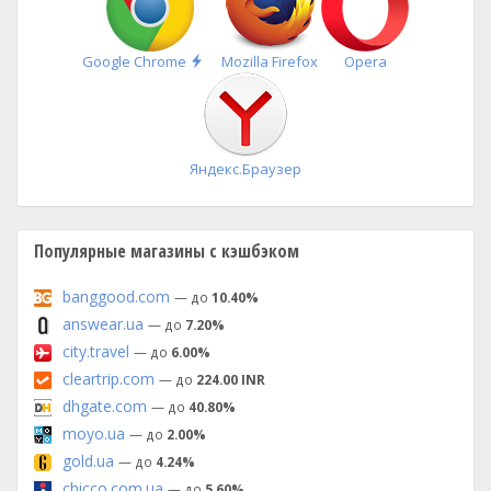
Быстрая
Google Chrome
Mozilla Firefox
Opera
установка
Яндекс.Браузер
Популярные магазины с кэшбэком
banggood.com
— до
10.40%
answear.ua
— до
7.20%
city.travel
— до
6.00%
cleartrip.com
— до
224.00 INR
dhgate.com
— до
40.80%
moyo.ua
— до
2.00%
gold.ua
— до
4.24%
chicco.com.ua
— до
5.60%