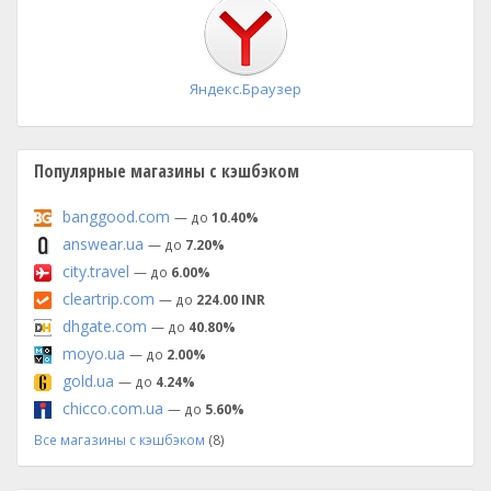
установка
Яндекс.Браузер
Популярные магазины с кэшбэком
banggood.com
— до
10.40%
answear.ua
— до
7.20%
city.travel
— до
6.00%
cleartrip.com
— до
224.00 INR
dhgate.com
— до
40.80%
moyo.ua
— до
2.00%
gold.ua
— до
4.24%
chicco.com.ua
— до
5.60%
Все магазины с кэшбэком
(8)