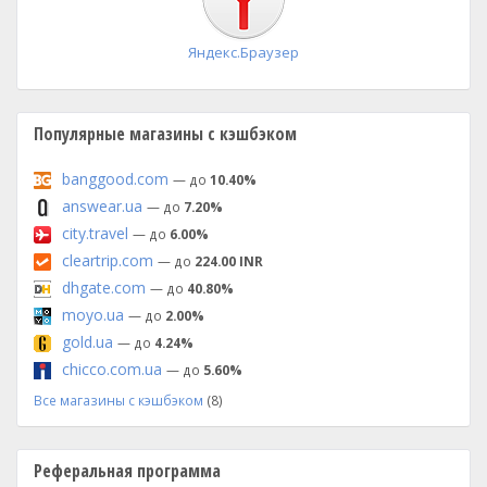
Яндекс.Браузер
Популярные магазины с кэшбэком
banggood.com
— до
10.40%
answear.ua
— до
7.20%
city.travel
— до
6.00%
cleartrip.com
— до
224.00 INR
dhgate.com
— до
40.80%
moyo.ua
— до
2.00%
gold.ua
— до
4.24%
chicco.com.ua
— до
5.60%
Все магазины с кэшбэком
(8)
Реферальная программа