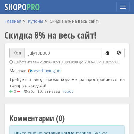
SHOPO
PRO
Перейти
Главная
Купоны
Скидка 8% на весь сайт!
к
Скидка 8% на весь сайт!
основному
содержанию
Код
Действителен с
2016-07-13 08:19:00
до
2016-08-13 20:59:00
Магазин
everbuying.net
Требуется ввод промо-кода.Не распространяется на
товар со скидкой!
0
365
10 лет назад
robot
Комментарии (0)
Никто ещё не оставил комментариев. Будьте