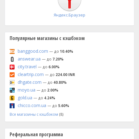
Яндекс.Браузер
Популярные магазины с кэшбэком
banggood.com
— до
10.40%
answear.ua
— до
7.20%
city.travel
— до
6.00%
cleartrip.com
— до
224.00 INR
dhgate.com
— до
40.80%
moyo.ua
— до
2.00%
gold.ua
— до
4.24%
chicco.com.ua
— до
5.60%
Все магазины с кэшбэком
(8)
Реферальная программа