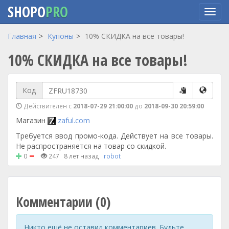
SHOPO
PRO
Перейти
Главная
Купоны
10% СКИДКА на все товары!
к
10% СКИДКА на все товары!
основному
содержанию
Код
Действителен с
2018-07-29 21:00:00
до
2018-09-30 20:59:00
Магазин
zaful.com
Требуется ввод промо-кода. Действует на все товары.
Не распространяется на товар со скидкой.
0
247
8 лет назад
robot
Комментарии (0)
Никто ещё не оставил комментариев. Будьте