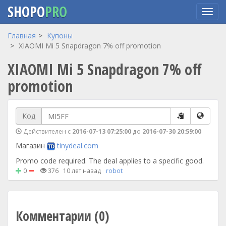
SHOPO
PRO
Перейти
Главная
Купоны
к
XIAOMI Mi 5 Snapdragon 7% off promotion
основному
XIAOMI Mi 5 Snapdragon 7% off
содержанию
promotion
Код
Действителен с
2016-07-13 07:25:00
до
2016-07-30 20:59:00
Магазин
tinydeal.com
Promo code required. The deal applies to a specific good.
0
376
10 лет назад
robot
Комментарии (0)