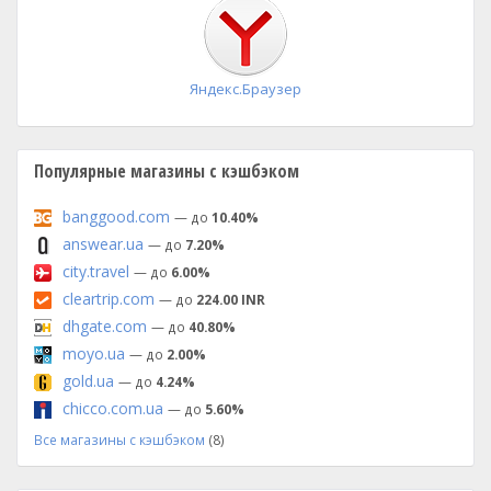
установка
Яндекс.Браузер
Популярные магазины с кэшбэком
banggood.com
— до
10.40%
answear.ua
— до
7.20%
city.travel
— до
6.00%
cleartrip.com
— до
224.00 INR
dhgate.com
— до
40.80%
moyo.ua
— до
2.00%
gold.ua
— до
4.24%
chicco.com.ua
— до
5.60%
Все магазины с кэшбэком
(8)