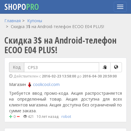
SHOPO
PRO
Перейти
Главная
Купоны
к
Скидка 3$ на Android-телефон ECOO E04 PLUS!
основному
Скидка 3$ на Android-телефон
содержанию
ECOO E04 PLUS!
Код
Действителен с
2016-02-23 13:58:00
до
2016-04-30 20:59:00
Магазин
coolicool.com
Требуется ввод промо-кода. Акция распространяется
на определенный товар. Акция доступна для всех
клиентов магазина. Акция доступна без ограничений по
сумме заказа.
0
421
10 лет назад
robot