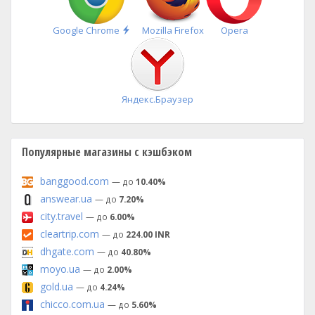
Быстрая
Google Chrome
Mozilla Firefox
Opera
установка
Яндекс.Браузер
Популярные магазины с кэшбэком
banggood.com
— до
10.40%
answear.ua
— до
7.20%
city.travel
— до
6.00%
cleartrip.com
— до
224.00 INR
dhgate.com
— до
40.80%
moyo.ua
— до
2.00%
gold.ua
— до
4.24%
chicco.com.ua
— до
5.60%