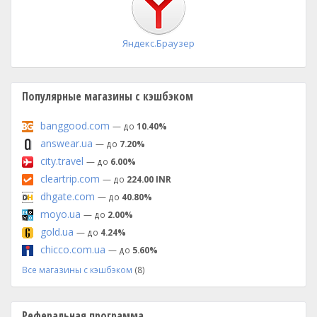
Яндекс.Браузер
Популярные магазины с кэшбэком
banggood.com
— до
10.40%
answear.ua
— до
7.20%
city.travel
— до
6.00%
cleartrip.com
— до
224.00 INR
dhgate.com
— до
40.80%
moyo.ua
— до
2.00%
gold.ua
— до
4.24%
chicco.com.ua
— до
5.60%
Все магазины с кэшбэком
(8)
Реферальная программа