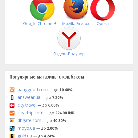
Быстрая
Google Chrome
Mozilla Firefox
Opera
установка
Яндекс.Браузер
Популярные магазины с кэшбэком
banggood.com
— до
10.40%
answear.ua
— до
7.20%
city.travel
— до
6.00%
cleartrip.com
— до
224.00 INR
dhgate.com
— до
40.80%
moyo.ua
— до
2.00%
gold.ua
— до
4.24%