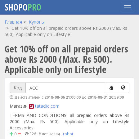
SHOPO
PRO
Перейти
Главная
Купоны
к
Get 10% off on all prepaid orders above Rs 2000 (Max. Rs
основному
500). Applicable only on Lifestyle
содержанию
Get 10% off on all prepaid orders
above Rs 2000 (Max. Rs 500).
Applicable only on Lifestyle
Код
Действителен с
2018-08-06 21:00:00
до
2018-08-31 20:59:00
Магазин
tatacliq.com
TERMS AND CONDITIONS: all prepaid orders above Rs
2000 (Max. Rs 500). Applicable only on Lifestyle
Accessories
0
326
8 лет назад
robot