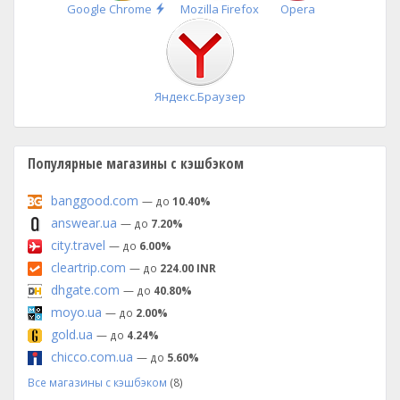
Быстрая
Google Chrome
Mozilla Firefox
Opera
установка
Яндекс.Браузер
Популярные магазины с кэшбэком
banggood.com
— до
10.40%
answear.ua
— до
7.20%
city.travel
— до
6.00%
cleartrip.com
— до
224.00 INR
dhgate.com
— до
40.80%
moyo.ua
— до
2.00%
gold.ua
— до
4.24%
chicco.com.ua
— до
5.60%
Все магазины с кэшбэком
(8)