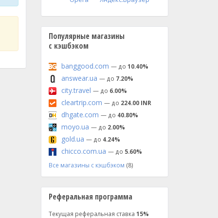
Популярные магазины
с кэшбэком
banggood.com
— до
10.40%
answear.ua
— до
7.20%
city.travel
— до
6.00%
cleartrip.com
— до
224.00 INR
dhgate.com
— до
40.80%
moyo.ua
— до
2.00%
gold.ua
— до
4.24%
chicco.com.ua
— до
5.60%
Все магазины с кэшбэком
(8)
Реферальная программа
Текущая реферальная ставка
15%