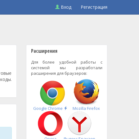
Вход
Регистрация
Расширения
Для более удобной работы с
системой мы разработали
етовые
расширения для браузеров:
коды.
Быстрая
Google Chrome
Mozilla Firefox
установка
Opera
Яндекс.Браузер