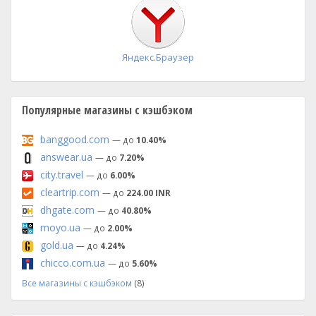
установка
Яндекс.Браузер
Популярные магазины с кэшбэком
banggood.com
— до
10.40%
answear.ua
— до
7.20%
city.travel
— до
6.00%
cleartrip.com
— до
224.00 INR
dhgate.com
— до
40.80%
moyo.ua
— до
2.00%
gold.ua
— до
4.24%
chicco.com.ua
— до
5.60%
Все магазины с кэшбэком
(8)