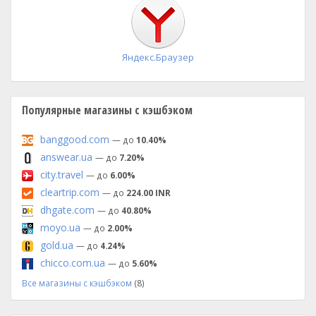
установка
Яндекс.Браузер
Популярные магазины с кэшбэком
banggood.com
— до
10.40%
answear.ua
— до
7.20%
city.travel
— до
6.00%
cleartrip.com
— до
224.00 INR
dhgate.com
— до
40.80%
moyo.ua
— до
2.00%
gold.ua
— до
4.24%
chicco.com.ua
— до
5.60%
Все магазины с кэшбэком
(8)