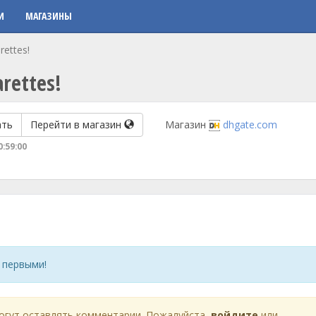
И
МАГАЗИНЫ
rettes!
arettes!
ать
Перейти в магазин
Магазин
dhgate.com
0:59:00
 первыми!
огут оставлять комментарии. Пожалуйста,
войдите
или