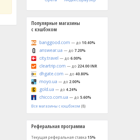
Популярные магазины
с кэшбэком
banggood.com
— до
10.40%
answear.ua
— до
7.20%
city.travel
— до
6.00%
cleartrip.com
— до
224.00 INR
dhgate.com
— до
40.80%
moyo.ua
— до
2.00%
gold.ua
— до
4.24%
chicco.com.ua
— до
5.60%
Все магазины с кэшбэком
(8)
Реферальная программа
Текущая реферальная ставка
15%