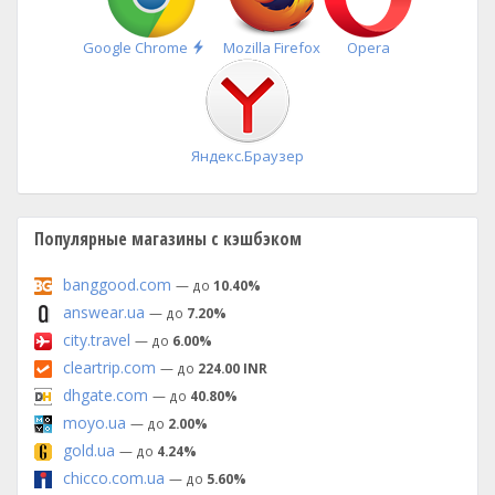
Быстрая
Google Chrome
Mozilla Firefox
Opera
установка
Яндекс.Браузер
Популярные магазины с кэшбэком
banggood.com
— до
10.40%
answear.ua
— до
7.20%
city.travel
— до
6.00%
cleartrip.com
— до
224.00 INR
dhgate.com
— до
40.80%
moyo.ua
— до
2.00%
gold.ua
— до
4.24%
chicco.com.ua
— до
5.60%