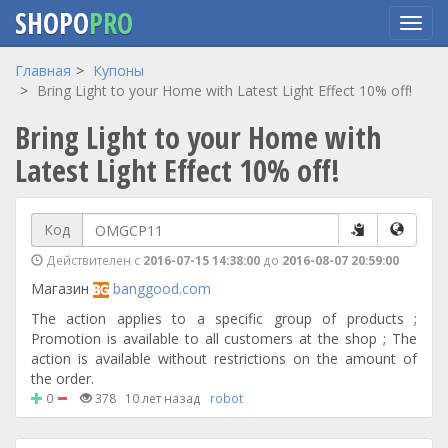
SHOPO
PRO
Перейти
Главная
Купоны
к
Bring Light to your Home with Latest Light Effect 10% off!
основному
Bring Light to your Home with
содержанию
Latest Light Effect 10% off!
Код
Действителен с
2016-07-15 14:38:00
до
2016-08-07 20:59:00
Магазин
banggood.com
The action applies to a specific group of products ;
Promotion is available to all customers at the shop ; The
action is available without restrictions on the amount of
the order.
0
378
10 лет назад
robot