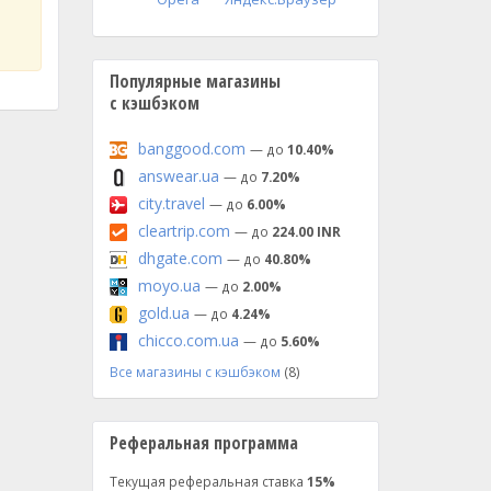
Популярные магазины
с кэшбэком
banggood.com
— до
10.40%
answear.ua
— до
7.20%
city.travel
— до
6.00%
cleartrip.com
— до
224.00 INR
dhgate.com
— до
40.80%
moyo.ua
— до
2.00%
gold.ua
— до
4.24%
chicco.com.ua
— до
5.60%
Все магазины с кэшбэком
(8)
Реферальная программа
Текущая реферальная ставка
15%