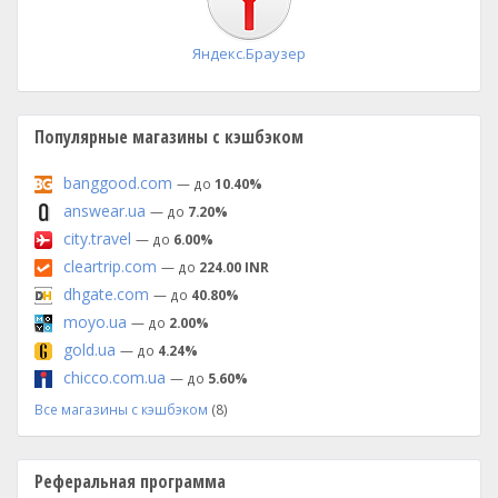
Яндекс.Браузер
Популярные магазины с кэшбэком
banggood.com
— до
10.40%
answear.ua
— до
7.20%
city.travel
— до
6.00%
cleartrip.com
— до
224.00 INR
dhgate.com
— до
40.80%
moyo.ua
— до
2.00%
gold.ua
— до
4.24%
chicco.com.ua
— до
5.60%
Все магазины с кэшбэком
(8)
Реферальная программа