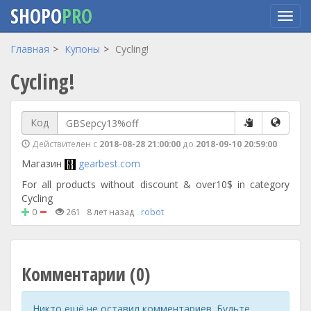
SHOPO
PRO
Перейти
Главная
Купоны
Cycling!
к
Cycling!
основному
содержанию
Код
Действителен с
2018-08-28 21:00:00
до
2018-09-10 20:59:00
Магазин
gearbest.com
For all products without discount & over10$ in category
Cycling
0
261
8 лет назад
robot
Комментарии (0)
Никто ещё не оставил комментариев. Будьте