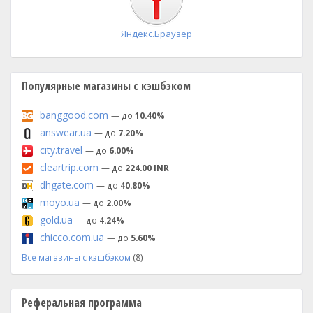
Яндекс.Браузер
Популярные магазины с кэшбэком
banggood.com
— до
10.40%
answear.ua
— до
7.20%
city.travel
— до
6.00%
cleartrip.com
— до
224.00 INR
dhgate.com
— до
40.80%
moyo.ua
— до
2.00%
gold.ua
— до
4.24%
chicco.com.ua
— до
5.60%
Все магазины с кэшбэком
(8)
Реферальная программа