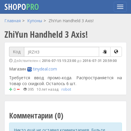
SHOPO
PRO
Перейти
Главная
Купоны
ZhiYun Handheld 3 Axis!
к
ZhiYun Handheld 3 Axis!
основному
содержанию
Код
Действителен с
2016-07-15 15:23:00
до
2016-07-31 20:59:00
Магазин
tinydeal.com
Требуется ввод промо-кода. Распространяется на
товар со скидкой. Осталось 6 шт.
0
395
10 лет назад
robot
Комментарии (0)
Никто ещё не оставил комментариев. Будьте