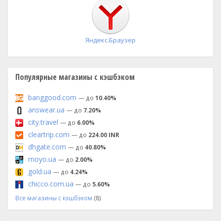
установка
Яндекс.Браузер
Популярные магазины с кэшбэком
banggood.com
— до
10.40%
answear.ua
— до
7.20%
city.travel
— до
6.00%
cleartrip.com
— до
224.00 INR
dhgate.com
— до
40.80%
moyo.ua
— до
2.00%
gold.ua
— до
4.24%
chicco.com.ua
— до
5.60%
Все магазины с кэшбэком
(8)